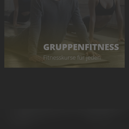
GRUPPENFITNESS
Fitnesskurse für jeden